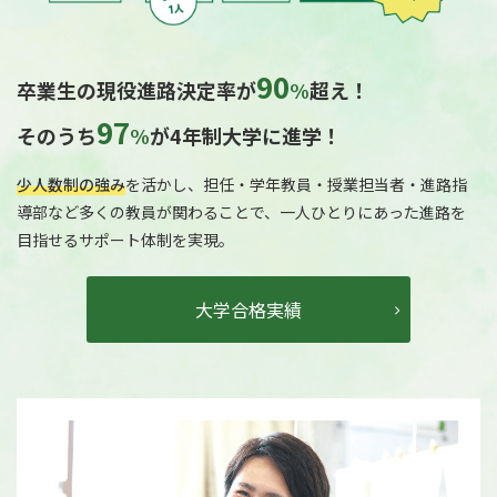
90
卒業生の現役進路決定率が
%
超え！
97
そのうち
%
が4年制大学に進学！
少人数制の強み
を活かし、担任・学年教員・授業担当者・進路指
導部など多くの教員が関わることで、一人ひとりにあった進路を
目指せるサポート体制を実現。
大学合格実績