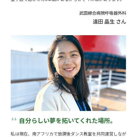
武田綜合病院呼吸器外科
遠田 晶生 さん
format_quote
自分らしい夢を拓いてくれた場所。
私は現在、南アフリカで放課後ダンス教室を共同運営しなが