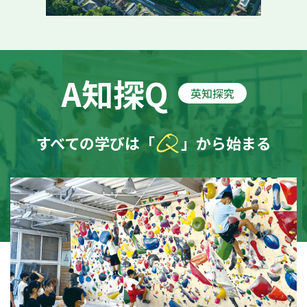
A知探Q
英知探究
Q
すべての学びは「
」から始まる