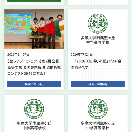
2026年7月27日
2026年7月24日
【聖っ子プロジェクト】第2回 全国
「2026 A知探Qの夏」7/24(金)
高等学校 夏の課題解決 協働探究
の様子です
コンテスト2026に参戦！！
探究／A知探Q
探究／A知探Q