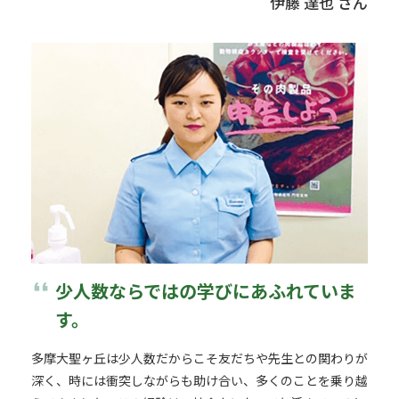
伊藤 達也 さん
format_quote
少人数ならではの学びにあふれていま
す。
多摩大聖ヶ丘は少人数だからこそ友だちや先生との関わりが
深く、時には衝突しながらも助け合い、多くのことを乗り越