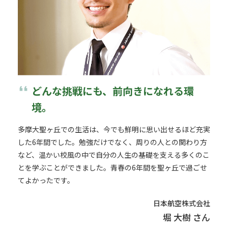
format_quote
どんな挑戦にも、前向きになれる環
境。
多摩大聖ヶ丘での生活は、今でも鮮明に思い出せるほど充実
した6年間でした。勉強だけでなく、周りの人との関わり方
など、温かい校風の中で自分の人生の基礎を支える多くのこ
とを学ぶことができました。青春の6年間を聖ヶ丘で過ごせ
てよかったです。
日本航空株式会社
堀 大樹 さん