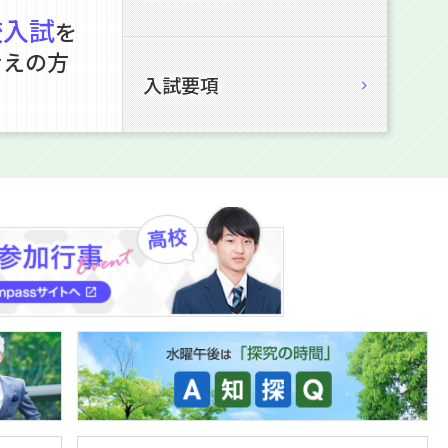
校入試
を
考えの方
入試要項