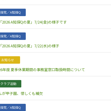
探究／A知探Q
2026 A知探Qの夏」7/24(金)の様子です
探究／A知探Q
2026 A知探Qの夏」7/22(水)の様子
お知らせ
026年度 夏季休業期間の事務室窓口取扱時間について
クラブ活動
んが甲子園、惜しくも補欠
探究／A知探Q