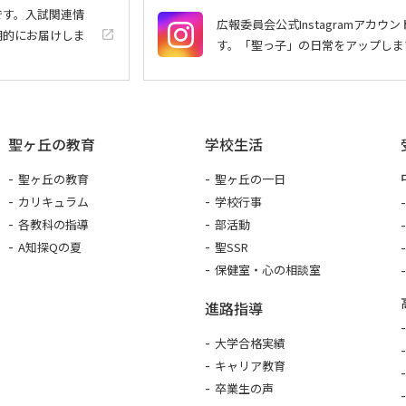
トです。入試関連情
広報委員会公式Instagramアカウン
期的にお届けしま
launch
す。「聖っ子」の日常をアップしま
聖ヶ丘の教育
学校生活
聖ヶ丘の教育
聖ヶ丘の一日
カリキュラム
学校行事
各教科の指導
部活動
A知探Qの夏
聖SSR
保健室・心の相談室
進路指導
大学合格実績
キャリア教育
卒業生の声