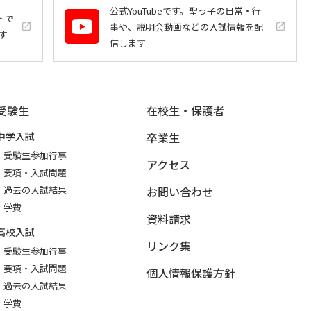
公式YouTubeです。聖っ子の日常・行
トで
事や、説明会動画などの入試情報を配
launch
launch
す
信します
受験生
在校生・保護者
中学入試
卒業生
受験生参加行事
アクセス
要項・入試問題
過去の入試結果
お問い合わせ
学費
資料請求
高校入試
リンク集
受験生参加行事
要項・入試問題
個人情報保護方針
過去の入試結果
学費