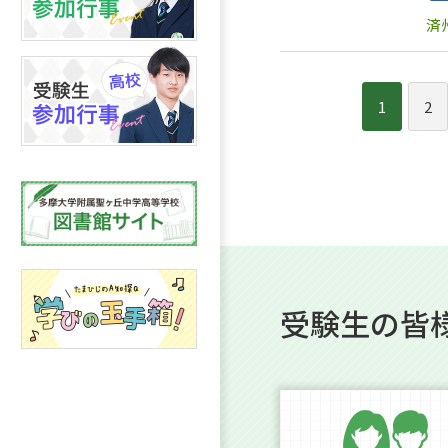
済
1
2
受験生の皆