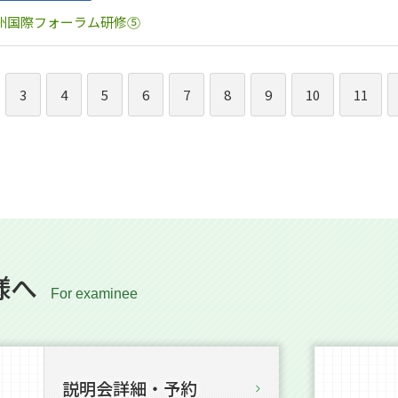
州国際フォーラム研修⑤
3
4
5
6
7
8
9
10
11
様へ
説明会詳細・予約