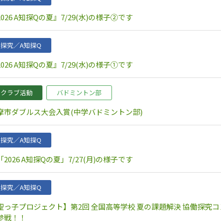
2026 A知探Qの夏』7/29(水)の様子②です
探究／A知探Q
2026 A知探Qの夏』7/29(水)の様子①です
クラブ活動
バドミントン部
摩市ダブルス大会入賞(中学バドミントン部)
探究／A知探Q
2026 A知探Qの夏」7/27(月)の様子です
探究／A知探Q
聖っ子プロジェクト】第2回 全国高等学校 夏の課題解決 協働探究コン
参戦！！