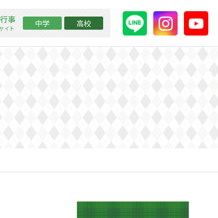
行事
中学
高校
ssサイト