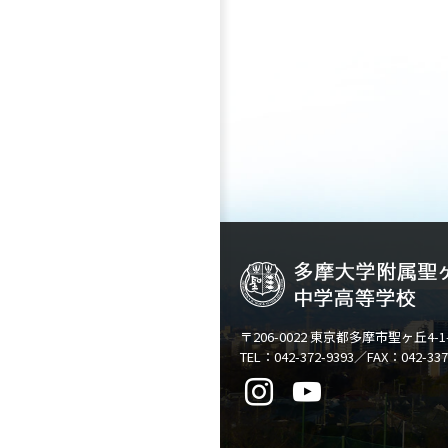
〒206-0022 東京都多摩市聖ヶ丘4-1
TEL：042-372-9393／FAX：042-337