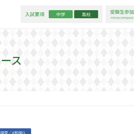
受験生参加
入試要項
中学
高校
miraicompa
ュース
探究／A知探Q