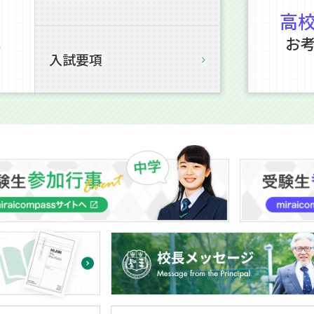
高
お
を
入試要項