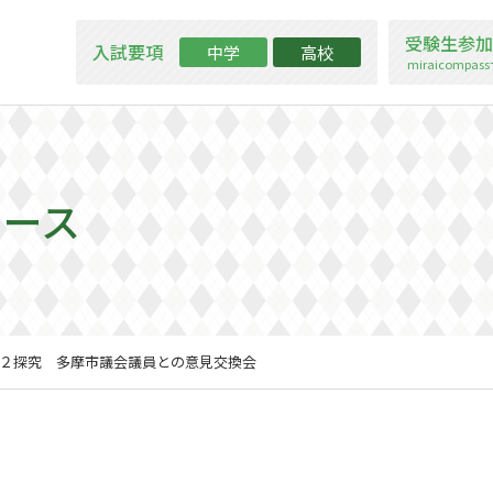
受験生参加
入試要項
中学
高校
miraicompa
ュース
H２探究 多摩市議会議員との意見交換会