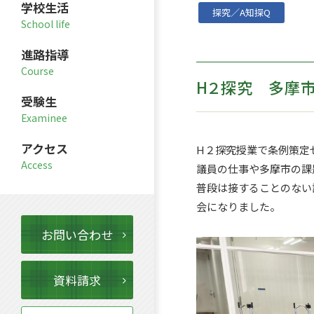
学校生活
探究／A知探Q
進路指導
H２探究 多摩
受験生
アクセス
H
２探究授業で条例策定
議員の仕事や多摩市の課
普段は接することのない
会になりました。
お問い合わせ
資料請求