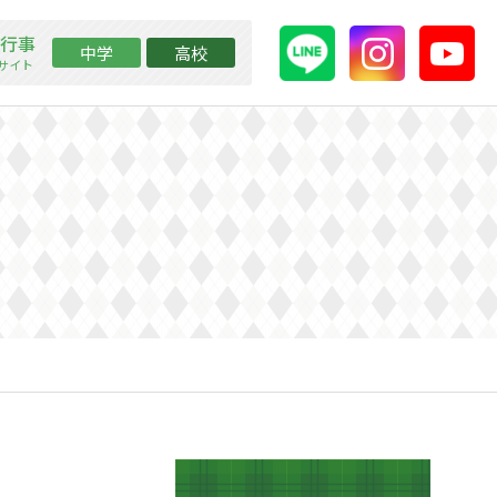
行事
中学
高校
ssサイト